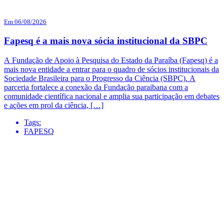
Em 06/08/2026
Fapesq é a mais nova sócia institucional da SBPC
A Fundação de Apoio à Pesquisa do Estado da Paraíba (Fapesq) é a
mais nova entidade a entrar para o quadro de sócios institucionais da
Sociedade Brasileira para o Progresso da Ciência (SBPC). A
parceria fortalece a conexão da Fundação paraibana com a
comunidade científica nacional e amplia sua participação em debates
e ações em prol da ciência, […]
Tags:
FAPESQ