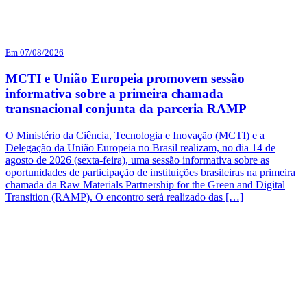
Em 07/08/2026
MCTI e União Europeia promovem sessão
informativa sobre a primeira chamada
transnacional conjunta da parceria RAMP
O Ministério da Ciência, Tecnologia e Inovação (MCTI) e a
Delegação da União Europeia no Brasil realizam, no dia 14 de
agosto de 2026 (sexta-feira), uma sessão informativa sobre as
oportunidades de participação de instituições brasileiras na primeira
chamada da Raw Materials Partnership for the Green and Digital
Transition (RAMP). O encontro será realizado das […]