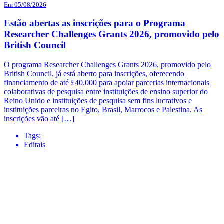
Em 05/08/2026
Estão abertas as inscrições para o Programa
Researcher Challenges Grants 2026, promovido pelo
British Council
O programa Researcher Challenges Grants 2026, promovido pelo
British Council, já está aberto para inscrições, oferecendo
financiamento de até £40.000 para apoiar parcerias internacionais
colaborativas de pesquisa entre instituições de ensino superior do
Reino Unido e instituições de pesquisa sem fins lucrativos e
instituições parceiras no Egito, Brasil, Marrocos e Palestina. As
inscrições vão até […]
Tags:
Editais