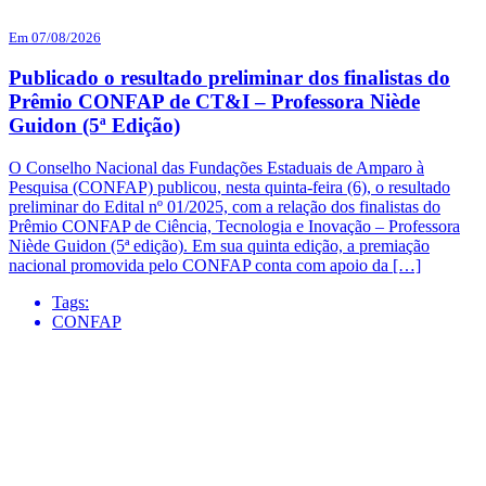
Em 07/08/2026
Publicado o resultado preliminar dos finalistas do
Prêmio CONFAP de CT&I – Professora Niède
Guidon (5ª Edição)
O Conselho Nacional das Fundações Estaduais de Amparo à
Pesquisa (CONFAP) publicou, nesta quinta-feira (6), o resultado
preliminar do Edital nº 01/2025, com a relação dos finalistas do
Prêmio CONFAP de Ciência, Tecnologia e Inovação – Professora
Niède Guidon (5ª edição). Em sua quinta edição, a premiação
nacional promovida pelo CONFAP conta com apoio da […]
Tags:
CONFAP