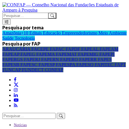
Pesquisa por tema
Amazônia+10
Editais
Educação
Empreendedorismo
Meio Ambiente
Saúde
Tecnologia
Pesquisa por FAP
ARAUCÁRIA
FACEPE
FAPAC
FAPDF
FAPEAL
FAPEAM
FAPEAP
FAPEG
FAPEMA
FAPEMAT
FAPEMIG
FAPEPI
FAPERGS
FAPERJ
FAPERN
FAPERO
FAPERR
FAPES
FAPESB
FAPESC
FAPESP
FAPESPA
FAPESQ
FAPITEC
FAPT
FUNCAP
FUNDECT
CONFAP
Notícias