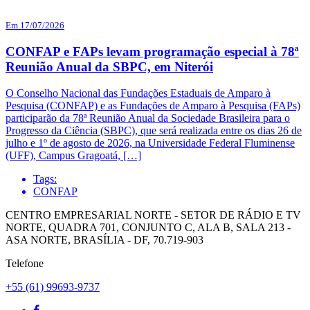
Em 17/07/2026
CONFAP e FAPs levam programação especial à 78ª
Reunião Anual da SBPC, em Niterói
O Conselho Nacional das Fundações Estaduais de Amparo à
Pesquisa (CONFAP) e as Fundações de Amparo à Pesquisa (FAPs)
participarão da 78ª Reunião Anual da Sociedade Brasileira para o
Progresso da Ciência (SBPC), que será realizada entre os dias 26 de
julho e 1º de agosto de 2026, na Universidade Federal Fluminense
(UFF), Campus Gragoatá, […]
Tags:
CONFAP
CENTRO EMPRESARIAL NORTE - SETOR DE RÁDIO E TV
NORTE, QUADRA 701, CONJUNTO C, ALA B, SALA 213 -
ASA NORTE, BRASÍLIA - DF, 70.719-903
Telefone
+55 (61) 99693-9737