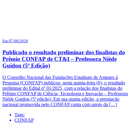
Em 07/08/2026
Publicado o resultado preliminar dos finalistas do
Prêmio CONFAP de CT&I – Professora Niède
Guidon (5ª Edição)
O Conselho Nacional das Fundações Estaduais de Amparo à
Pesquisa (CONFAP) publicou, nesta quinta-feira (6), o resultado
preliminar do Edital nº 01/2025, com a relação dos finalistas do
Prêmio CONFAP de Ciência, Tecnologia e Inovação – Professora
Niède Guidon (5ª edição). Em sua quinta edição, a premiação
nacional promovida pelo CONFAP conta com apoio da […]
Tags:
CONFAP