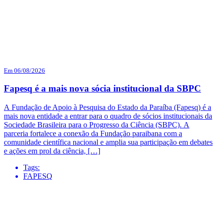
Em 06/08/2026
Fapesq é a mais nova sócia institucional da SBPC
A Fundação de Apoio à Pesquisa do Estado da Paraíba (Fapesq) é a
mais nova entidade a entrar para o quadro de sócios institucionais da
Sociedade Brasileira para o Progresso da Ciência (SBPC). A
parceria fortalece a conexão da Fundação paraibana com a
comunidade científica nacional e amplia sua participação em debates
e ações em prol da ciência, […]
Tags:
FAPESQ