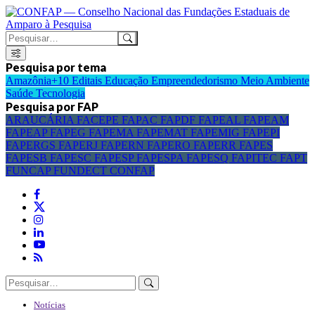
Pesquisa por tema
Amazônia+10
Editais
Educação
Empreendedorismo
Meio Ambiente
Saúde
Tecnologia
Pesquisa por FAP
ARAUCÁRIA
FACEPE
FAPAC
FAPDF
FAPEAL
FAPEAM
FAPEAP
FAPEG
FAPEMA
FAPEMAT
FAPEMIG
FAPEPI
FAPERGS
FAPERJ
FAPERN
FAPERO
FAPERR
FAPES
FAPESB
FAPESC
FAPESP
FAPESPA
FAPESQ
FAPITEC
FAPT
FUNCAP
FUNDECT
CONFAP
Notícias