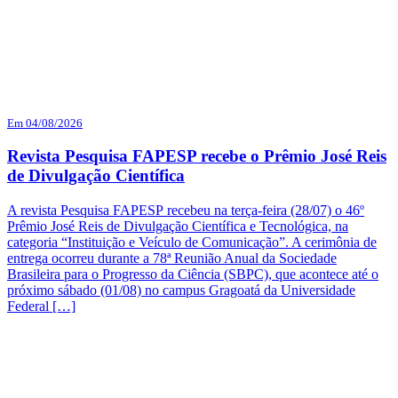
Em 04/08/2026
Revista Pesquisa FAPESP recebe o Prêmio José Reis
de Divulgação Científica
A revista Pesquisa FAPESP recebeu na terça-feira (28/07) o 46º
Prêmio José Reis de Divulgação Científica e Tecnológica, na
categoria “Instituição e Veículo de Comunicação”. A cerimônia de
entrega ocorreu durante a 78ª Reunião Anual da Sociedade
Brasileira para o Progresso da Ciência (SBPC), que acontece até o
próximo sábado (01/08) no campus Gragoatá da Universidade
Federal […]