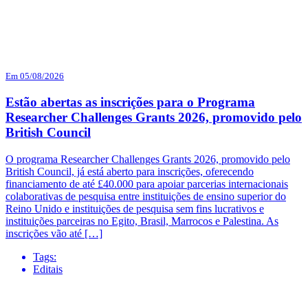
Em 05/08/2026
Estão abertas as inscrições para o Programa
Researcher Challenges Grants 2026, promovido pelo
British Council
O programa Researcher Challenges Grants 2026, promovido pelo
British Council, já está aberto para inscrições, oferecendo
financiamento de até £40.000 para apoiar parcerias internacionais
colaborativas de pesquisa entre instituições de ensino superior do
Reino Unido e instituições de pesquisa sem fins lucrativos e
instituições parceiras no Egito, Brasil, Marrocos e Palestina. As
inscrições vão até […]
Tags:
Editais