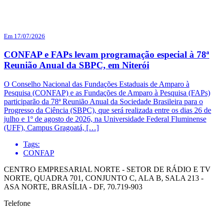
Em 17/07/2026
CONFAP e FAPs levam programação especial à 78ª
Reunião Anual da SBPC, em Niterói
O Conselho Nacional das Fundações Estaduais de Amparo à
Pesquisa (CONFAP) e as Fundações de Amparo à Pesquisa (FAPs)
participarão da 78ª Reunião Anual da Sociedade Brasileira para o
Progresso da Ciência (SBPC), que será realizada entre os dias 26 de
julho e 1º de agosto de 2026, na Universidade Federal Fluminense
(UFF), Campus Gragoatá, […]
Tags:
CONFAP
CENTRO EMPRESARIAL NORTE - SETOR DE RÁDIO E TV
NORTE, QUADRA 701, CONJUNTO C, ALA B, SALA 213 -
ASA NORTE, BRASÍLIA - DF, 70.719-903
Telefone