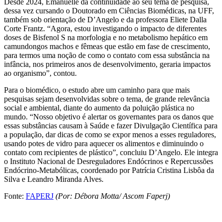
Desde 2024, Emanuelle dá continuidade ao seu tema de pesquisa,
dessa vez cursando o Doutorado em Ciências Biomédicas, na UFF,
também sob orientação de D’Angelo e da professora Eliete Dalla
Corte Frantz. “Agora, estou investigando o impacto de diferentes
doses de Bisfenol S na morfologia e no metabolismo hepático em
camundongos machos e fêmeas que estão em fase de crescimento,
para termos uma noção de como o contato com essa substância na
infância, nos primeiros anos de desenvolvimento, geraria impactos
ao organismo”, contou.
Para o biomédico, o estudo abre um caminho para que mais
pesquisas sejam desenvolvidas sobre o tema, de grande relevância
social e ambiental, diante do aumento da poluição plástica no
mundo. “Nosso objetivo é alertar os governantes para os danos que
essas substâncias causam à Saúde e fazer Divulgação Científica para
a população, dar dicas de como se expor menos a esses reguladores,
usando potes de vidro para aquecer os alimentos e diminuindo o
contato com recipientes de plástico”, concluiu D’Angelo. Ele integra
o Instituto Nacional de Desreguladores Endócrinos e Repercussões
Endócrino-Metabólicas, coordenado por Patrícia Cristina Lisbôa da
Silva e Leandro Miranda Alves.
Fonte:
FAPERJ
(Por: Débora Motta/ Ascom Faperj)