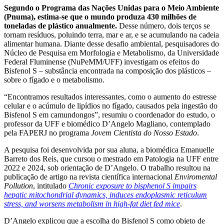
Segundo o Programa das Nações Unidas para o Meio Ambiente
(Pnuma), estima-se que o mundo produza 430 milhões de
toneladas de plástico anualmente.
Desse número, dois terços se
tornam resíduos, poluindo terra, mar e ar, e se acumulando na cadeia
alimentar humana. Diante desse desafio ambiental, pesquisadores do
Núcleo de Pesquisa em Morfologia e Metabolismo, da Universidade
Federal Fluminense (NuPeMM/UFF) investigam os efeitos do
Bisfenol S – substância encontrada na composição dos plásticos –
sobre o fígado e o metabolismo.
“Encontramos resultados interessantes, como o aumento do estresse
celular e o acúmulo de lipídios no fígado, causados pela ingestão do
Bisfenol S em camundongos”, resumiu o coordenador do estudo, o
professor da UFF e biomédico D’Angelo Magliano, contemplado
pela FAPERJ no programa
Jovem Cientista do Nosso Estado
.
A pesquisa foi desenvolvida por sua aluna, a biomédica Emanuelle
Barreto dos Reis, que cursou o mestrado em Patologia na UFF entre
2022 e 2024, sob orientação de D’Angelo. O trabalho resultou na
publicação de artigo na revista científica internacional
Enviromental
Pollution
, intitulado
Chronic exposure to bisphenol S impairs
hepatic mitochondrial dynamics, induces endoplasmic reticulum
stress, and worsens metabolism in high-fat diet fed mice
.
D’Angelo explicou que a escolha do Bisfenol S como objeto de