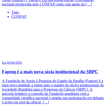
nacional promovida pelo CONFAP conta com apoio da […]
Tags:
CONFAP
Em 06/08/2026
Fapesq é a mais nova sócia institucional da SBPC
A Fundação de Apoio à Pesquisa do Estado da Paraíba (Fapesq) é a
mais nova entidade a entrar para o quadro de sócios institucionais da
Sociedade Brasileira para o Progresso da Ciência (SBPC). A
parceria fortalece a conexão da Fundação paraibana com a
comunidade científica nacional e amplia sua participação em debates
e ações em prol da ciência, […]