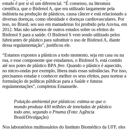
estudo é por si só um diferencial. “É consenso, na literatura
científica, que o Bisfenol A, que era utilizado largamente pela
indústria na produção de plásticos, causa câncer e está relacionado a
diversas doenças, como obesidade e doenças cardiovasculares. Por
isso, no Brasil, seu uso em mamadeiras foi proibido pela Anvisa, em
2012. Mas não sabemos de outros estudos sobre os efeitos do
Bisfenol S para a saúde. O Bisfenol S vem sendo utilizado pelos
fabricantes de plástico para substituir o uso de Bisfenol A, diante
dessa regulamentação”, justificou ele.
“Estamos expostos a plásticos a todo momento, seja em casa ou na
rua, e esse componente que estudamos, o Bisfenol S, está contido
até nos potes de plástico BPA
free
. Quando o plástico é aquecido,
no micro-ondas por exemplo, libera mais essas substâncias. Por isso,
precisamos estudar e conhecer melhor os seus efeitos, para nortear a
formulação de políticas públicas para a Saúde e futuras
regulamentações”, completou Emanuelle.
Poluição ambiental por plásticos: estima-se que o
mundo produza 430 milhões de toneladas de plástico
todo ano, segundo o Pnuma
(Foto: Agência
Brasil/Divulgação)
Nos laboratórios multiusuários do Instituto Biomédico da UFF, eles