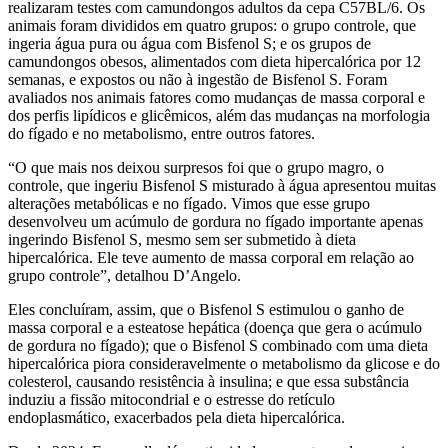
realizaram testes com camundongos adultos da cepa C57BL/6. Os
animais foram divididos em quatro grupos: o grupo controle, que
ingeria água pura ou água com Bisfenol S; e os grupos de
camundongos obesos, alimentados com dieta hipercalórica por 12
semanas, e expostos ou não à ingestão de Bisfenol S. Foram
avaliados nos animais fatores como mudanças de massa corporal e
dos perfis lipídicos e glicêmicos, além das mudanças na morfologia
do fígado e no metabolismo, entre outros fatores.
“O que mais nos deixou surpresos foi que o grupo magro, o
controle, que ingeriu Bisfenol S misturado à água apresentou muitas
alterações metabólicas e no fígado. Vimos que esse grupo
desenvolveu um acúmulo de gordura no fígado importante apenas
ingerindo Bisfenol S, mesmo sem ser submetido à dieta
hipercalórica. Ele teve aumento de massa corporal em relação ao
grupo controle”, detalhou D’Angelo.
Eles concluíram, assim, que o Bisfenol S estimulou o ganho de
massa corporal e a esteatose hepática (doença que gera o acúmulo
de gordura no fígado); que o Bisfenol S combinado com uma dieta
hipercalórica piora consideravelmente o metabolismo da glicose e do
colesterol, causando resistência à insulina; e que essa substância
induziu a fissão mitocondrial e o estresse do retículo
endoplasmático, exacerbados pela dieta hipercalórica.