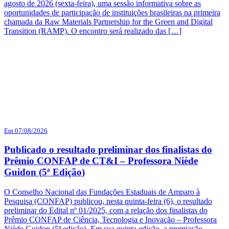
agosto de 2026 (sexta-feira), uma sessão informativa sobre as
oportunidades de participação de instituições brasileiras na primeira
chamada da Raw Materials Partnership for the Green and Digital
Transition (RAMP). O encontro será realizado das […]
Em 07/08/2026
Publicado o resultado preliminar dos finalistas do
Prêmio CONFAP de CT&I – Professora Niède
Guidon (5ª Edição)
O Conselho Nacional das Fundações Estaduais de Amparo à
Pesquisa (CONFAP) publicou, nesta quinta-feira (6), o resultado
preliminar do Edital nº 01/2025, com a relação dos finalistas do
Prêmio CONFAP de Ciência, Tecnologia e Inovação – Professora
Niède Guidon (5ª edição). Em sua quinta edição, a premiação