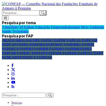
Pesquisa por tema
Amazônia+10
Editais
Educação
Empreendedorismo
Meio Ambiente
Saúde
Tecnologia
Pesquisa por FAP
ARAUCÁRIA
FACEPE
FAPAC
FAPDF
FAPEAL
FAPEAM
FAPEAP
FAPEG
FAPEMA
FAPEMAT
FAPEMIG
FAPEPI
FAPERGS
FAPERJ
FAPERN
FAPERO
FAPERR
FAPES
FAPESB
FAPESC
FAPESP
FAPESPA
FAPESQ
FAPITEC
FAPT
FUNCAP
FUNDECT
CONFAP
Notícias