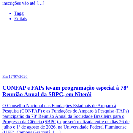
inscrições vão até […]
Tags:
Editais
Em 17/07/2026
CONFAP e FAPs levam programação especial à 78ª
Reunião Anual da SBPC, em Niterói
O Conselho Nacional das Fundações Estaduais de Amparo à
Pesquisa (CONFAP) e as Fundações de Amparo à Pesquisa (FAPs)
participarão da 78ª Reunião Anual da Sociedade Brasileira para o
Progresso da Ciência (SBPC), que será realizada entre os dias 26 de
julho e 1º de agosto de 2026, na Universidade Federal Fluminense
(UFF), Campus Gragoatá, […]