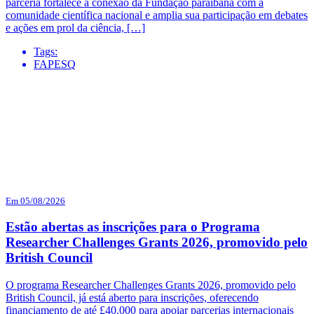
parceria fortalece a conexão da Fundação paraibana com a
comunidade científica nacional e amplia sua participação em debates
e ações em prol da ciência, […]
Tags:
FAPESQ
Em 05/08/2026
Estão abertas as inscrições para o Programa
Researcher Challenges Grants 2026, promovido pelo
British Council
O programa Researcher Challenges Grants 2026, promovido pelo
British Council, já está aberto para inscrições, oferecendo
financiamento de até £40.000 para apoiar parcerias internacionais