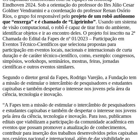
Eindhoven 2024. Sob a orientação do professor do Ifes Júlio Cesar
Goldner Vendramini e a coordenação do professor Renan Osório
Rios, o grupo foi responsável pelo
projeto de um robô autônomo
que “enxerga” e é chamado de “Ligeirinho”
. Usando um sistema
de visão computacional, o robô é capaz de tirar foto do ambiente,
identificar objetos e ir ao encontro deles. O projeto foi inscrito na 2ª
Chamada do Edital da Fapes de nº 01/2023 – Participação em
Eventos Técnico-Científicos que seleciona propostas para
participação em eventos locais, nacionais e internacionais de curta
duração e de caráter técnico-científico, como, exemplo: congressos,
simpósios, workshops, seminários, mostras, feiras, jornadas
científicas e outros eventos similares.
Segundo o diretor geral da Fapes, Rodrigo Varejão, a Fundação tem
a missão de estimular o intercâmbio de pesquisadores e estudantes
capixabas e também despertar o interesse nos jovens pela área da
ciência, tecnologia e inovação.
“A Fapes tem a missão de estimular o intercâmbio de pesquisadores
e estudantes capixabas e também de despertar o interesse nos jovens
pela área da ciência, tecnologia e inovação. Para isso, publicamos
editais que viabilizam a participação da comunidade acadêmica em
eventos que possam promover a atualização de conhecimentos,
contribuir para inserção dos trabalhos desenvolvidos pelos capixabas
nos cenários nacional e internacional, além de dar visibilidade ao