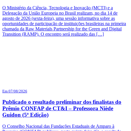
O Ministério da Ciência, Tecnologia e Inovação (MCTI) e a
Delegação da União Europeia no Brasil realizam, no dia 14 de
agosto de 2026 (sexta-feira), uma sessão informativa sobre as
oportunidades de participação de instituições brasileiras na primeira
chamada da Raw Materials Partnership for the Green and Digital
Transition (RAMP). O encontro será realizado das […]
Em 07/08/2026
Publicado o resultado preliminar dos finalistas do
Prêmio CONFAP de CT&I – Professora Niède
Guidon (5ª Edição)
O Conselho Nacional das Fundações Estaduais de Amparo à