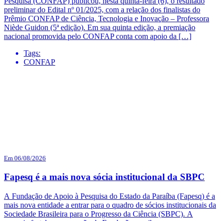
Pesquisa (CONFAP) publicou, nesta quinta-feira (6), o resultado
preliminar do Edital nº 01/2025, com a relação dos finalistas do
Prêmio CONFAP de Ciência, Tecnologia e Inovação – Professora
Niède Guidon (5ª edição). Em sua quinta edição, a premiação
nacional promovida pelo CONFAP conta com apoio da […]
Tags:
CONFAP
Em 06/08/2026
Fapesq é a mais nova sócia institucional da SBPC
A Fundação de Apoio à Pesquisa do Estado da Paraíba (Fapesq) é a
mais nova entidade a entrar para o quadro de sócios institucionais da
Sociedade Brasileira para o Progresso da Ciência (SBPC). A