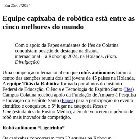
| Em 25/07/2024
Equipe capixaba de robótica está entre as
cinco melhores do mundo
Com o apoio da Fapes estudantes do Ifes de Colatina
conquistam posição de destaque na disputa
internacional – a Robocup 2024, na Holanda.
(Foto:
Divulgação)
Uma competição internacional em que
robôs autônomos
foram o
centro das atenções reuniu dois mil jovens de 45 países na Holanda.
A
equipe Titãs da Robótica
formada por alunos do Instituto
Federal de Educação, Ciência e Tecnologia do Espírito Santo (
Ifes
)
Campus Colatina recebeu apoio da Fundação de Amparo à Pesquisa
e Inovação do Espírito Santo (
Fapes
) para a participação no evento
científico e conquistou o 5º lugar na categoria
Rescue
Line
(estudantes do Ensino Médio), além de vencerem o prêmio de
robô mais inovador da competição.
Robô autônomo “Ligeirinho”
Os capixabas concorreram com 32 equipes na Robocup –