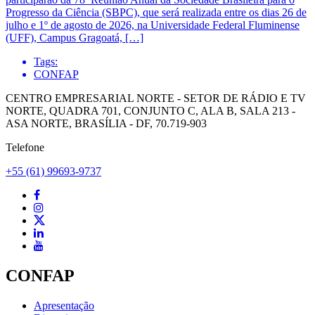
Progresso da Ciência (SBPC), que será realizada entre os dias 26 de
julho e 1º de agosto de 2026, na Universidade Federal Fluminense
(UFF), Campus Gragoatá, […]
Tags:
CONFAP
CENTRO EMPRESARIAL NORTE - SETOR DE RÁDIO E TV
NORTE, QUADRA 701, CONJUNTO C, ALA B, SALA 213 -
ASA NORTE, BRASÍLIA - DF, 70.719-903
Telefone
+55 (61) 99693-9737
CONFAP
Apresentação