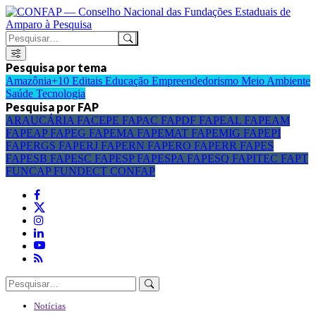
Pesquisa por tema
Amazônia+10
Editais
Educação
Empreendedorismo
Meio Ambiente
Saúde
Tecnologia
Pesquisa por FAP
ARAUCÁRIA
FACEPE
FAPAC
FAPDF
FAPEAL
FAPEAM
FAPEAP
FAPEG
FAPEMA
FAPEMAT
FAPEMIG
FAPEPI
FAPERGS
FAPERJ
FAPERN
FAPERO
FAPERR
FAPES
FAPESB
FAPESC
FAPESP
FAPESPA
FAPESQ
FAPITEC
FAPT
FUNCAP
FUNDECT
CONFAP
Notícias