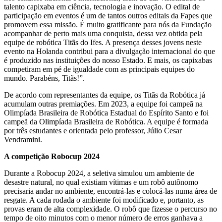
talento capixaba em ciência, tecnologia e inovação. O edital de
participação em eventos é um de tantos outros editais da Fapes que
promovem essa missão. É muito gratificante para nós da Fundação
acompanhar de perto mais uma conquista, dessa vez obtida pela
equipe de robótica Titãs do Ifes. A presença desses jovens neste
evento na Holanda contribui para a divulgação internacional do que
é produzido nas instituições do nosso Estado. E mais, os capixabas
competiram em pé de igualdade com as principais equipes do
mundo. Parabéns, Titãs!”.
De acordo com representantes da equipe, os Titãs da Robótica já
acumulam outras premiações. Em 2023, a equipe foi campeã na
Olimpíada Brasileira de Robótica Estadual do Espírito Santo e foi
campeã da Olimpíada Brasileira de Robótica. A equipe é formada
por três estudantes e orientada pelo professor, Júlio Cesar
Vendramini.
A competição Robocup 2024
Durante a Robocup 2024, a seletiva simulou um ambiente de
desastre natural, no qual existiam vítimas e um robô autônomo
precisaria andar no ambiente, encontrá-las e colocá-las numa área de
resgate. A cada rodada o ambiente foi modificado e, portanto, as
provas eram de alta complexidade. O robô que fizesse o percurso no
tempo de oito minutos com o menor número de erros ganhava a