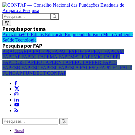
Pesquisa por tema
Amazônia+10
Editais
Educação
Empreendedorismo
Meio Ambiente
Saúde
Tecnologia
Pesquisa por FAP
ARAUCÁRIA
FACEPE
FAPAC
FAPDF
FAPEAL
FAPEAM
FAPEAP
FAPEG
FAPEMA
FAPEMAT
FAPEMIG
FAPEPI
FAPERGS
FAPERJ
FAPERN
FAPERO
FAPERR
FAPES
FAPESB
FAPESC
FAPESP
FAPESPA
FAPESQ
FAPITEC
FAPT
FUNCAP
FUNDECT
CONFAP
Brasil