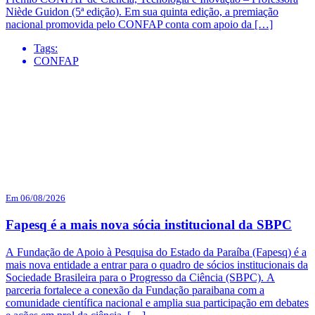
Niède Guidon (5ª edição). Em sua quinta edição, a premiação
nacional promovida pelo CONFAP conta com apoio da […]
Tags:
CONFAP
Em 06/08/2026
Fapesq é a mais nova sócia institucional da SBPC
A Fundação de Apoio à Pesquisa do Estado da Paraíba (Fapesq) é a
mais nova entidade a entrar para o quadro de sócios institucionais da
Sociedade Brasileira para o Progresso da Ciência (SBPC). A
parceria fortalece a conexão da Fundação paraibana com a
comunidade científica nacional e amplia sua participação em debates