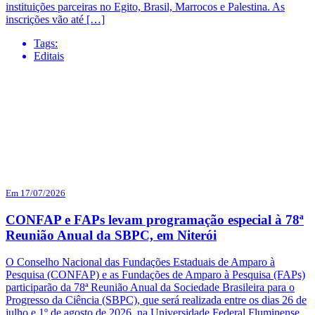
instituições parceiras no Egito, Brasil, Marrocos e Palestina. As
inscrições vão até […]
Tags:
Editais
Em 17/07/2026
CONFAP e FAPs levam programação especial à 78ª
Reunião Anual da SBPC, em Niterói
O Conselho Nacional das Fundações Estaduais de Amparo à
Pesquisa (CONFAP) e as Fundações de Amparo à Pesquisa (FAPs)
participarão da 78ª Reunião Anual da Sociedade Brasileira para o
Progresso da Ciência (SBPC), que será realizada entre os dias 26 de
julho e 1º de agosto de 2026, na Universidade Federal Fluminense