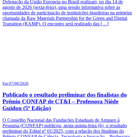
Delegação da União Europeia no Brasil realizam, no dia 14 de
agosto de 2026 (sexta-feira), uma sessão informativa sobre as
oportunidades de participação de instituições brasileiras na primeira
chamada da Raw Materials Partnership for the Green and Digital
Transition (RAMP). O encontro será realizado das […]
Em 07/08/2026
Publicado o resultado preliminar dos finalistas do
Prêmio CONFAP de CT&I – Professora Niède
Guidon (5ª Edição)
O Conselho Nacional das Fundações Estaduais de Amparo à
Pesquisa (CONFAP) publicou, nesta quinta-feira (6), o resultado
preliminar do Edital nº 01/2025, com a relação dos finalistas do
Prêmio CONFAP de Ciência, Tecnologia e Inovação – Professora