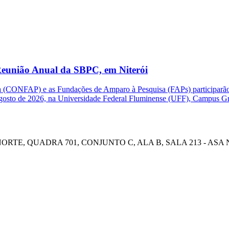
eunião Anual da SBPC, em Niterói
(CONFAP) e as Fundações de Amparo à Pesquisa (FAPs) participarão d
e agosto de 2026, na Universidade Federal Fluminense (UFF), Campus G
E, QUADRA 701, CONJUNTO C, ALA B, SALA 213 - ASA NOR