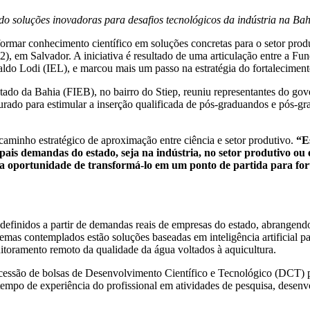
ndo soluções inovadoras para desafios tecnológicos da indústria na Ba
rmar conhecimento científico em soluções concretas para o setor produt
), em Salvador. A iniciativa é resultado de uma articulação entre a F
valdo Lodi (IEL), e marcou mais um passo na estratégia do fortalecimen
do da Bahia (FIEB), no bairro do Stiep, reuniu representantes do gover
uturado para estimular a inserção qualificada de pós-graduandos e pós
 caminho estratégico de aproximação entre ciência e setor produtivo.
“E
ipais demandas do estado, seja na indústria, no setor produtivo ou 
, a oportunidade de transformá-lo em um ponto de partida para for
, definidos a partir de demandas reais de empresas do estado, abrangend
as contemplados estão soluções baseadas em inteligência artificial par
itoramento remoto da qualidade da água voltados à aquicultura.
oncessão de bolsas de Desenvolvimento Científico e Tecnológico (DCT) 
 tempo de experiência do profissional em atividades de pesquisa, dese