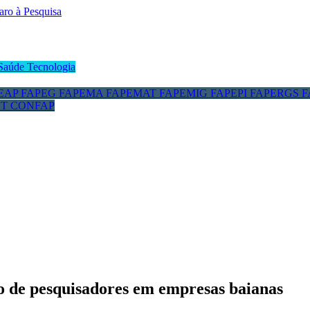
Saúde
Tecnologia
EAP
FAPEG
FAPEMA
FAPEMAT
FAPEMIG
FAPEPI
FAPERGS
F
CT
CONFAP
ção de pesquisadores em empresas baianas