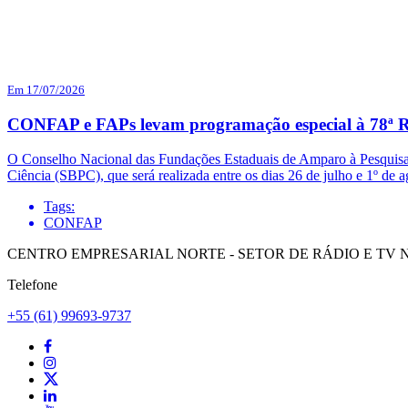
Em 17/07/2026
CONFAP e FAPs levam programação especial à 78ª R
O Conselho Nacional das Fundações Estaduais de Amparo à Pesquisa 
Ciência (SBPC), que será realizada entre os dias 26 de julho e 1º d
Tags:
CONFAP
CENTRO EMPRESARIAL NORTE - SETOR DE RÁDIO E TV NORT
Telefone
+55 (61) 99693-9737