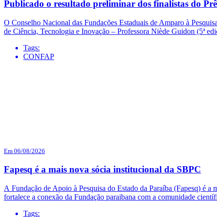
Publicado o resultado preliminar dos finalistas do
O Conselho Nacional das Fundações Estaduais de Amparo à Pesquisa (
de Ciência, Tecnologia e Inovação – Professora Niède Guidon (5ª e
Tags:
CONFAP
Em 06/08/2026
Fapesq é a mais nova sócia institucional da SBPC
A Fundação de Apoio à Pesquisa do Estado da Paraíba (Fapesq) é a mai
fortalece a conexão da Fundação paraibana com a comunidade científi
Tags: