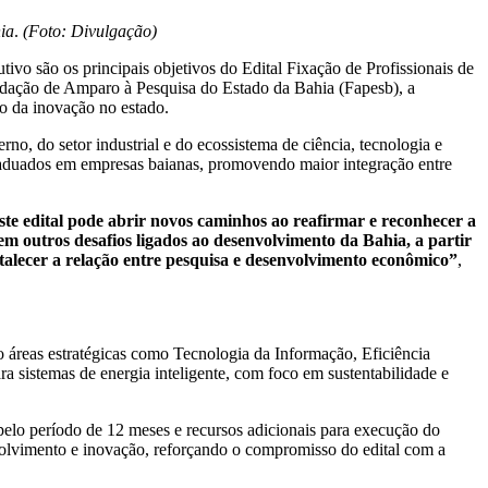
hia
.
(Foto: Divulgação)
ivo são os principais objetivos do Edital Fixação de Profissionais de
undação de Amparo à Pesquisa do Estado da Bahia (Fapesb), a
to da inovação no estado.
no, do setor industrial e do ecossistema de ciência, tecnologia e
-graduados em empresas baianas, promovendo maior integração entre
ste edital pode abrir novos caminhos ao reafirmar e reconhecer a
em outros desafios ligados ao desenvolvimento da Bahia, a partir
talecer a relação entre pesquisa e desenvolvimento econômico”
,
o áreas estratégicas como Tecnologia da Informação, Eficiência
a sistemas de energia inteligente, com foco em sustentabilidade e
pelo período de 12 meses e recursos adicionais para execução do
nvolvimento e inovação, reforçando o compromisso do edital com a