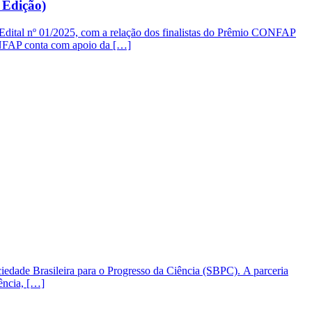
 Edição)
 Edital nº 01/2025, com a relação dos finalistas do Prêmio CONFAP
ONFAP conta com apoio da […]
ciedade Brasileira para o Progresso da Ciência (SBPC). A parceria
ência, […]