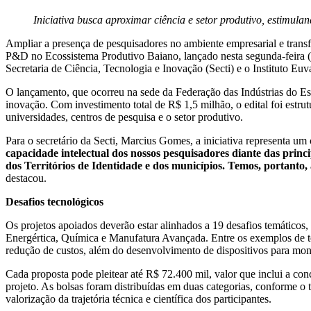
Iniciativa busca aproximar ciência e setor produtivo, estimula
Ampliar a presença de pesquisadores no ambiente empresarial e transfo
P&D no Ecossistema Produtivo Baiano, lançado nesta segunda-feira (2
Secretaria de Ciência, Tecnologia e Inovação (Secti) e o Instituto Eu
O lançamento, que ocorreu na sede da Federação das Indústrias do Esta
inovação. Com investimento total de R$ 1,5 milhão, o edital foi estr
universidades, centros de pesquisa e o setor produtivo.
Para o secretário da Secti, Marcius Gomes, a iniciativa representa um
capacidade intelectual dos nossos pesquisadores diante das princ
dos Territórios de Identidade e dos municípios. Temos, portanto
destacou.
Desafios tecnológicos
Os projetos apoiados deverão estar alinhados a 19 desafios temáticos
Energértica, Química e Manufatura Avançada. Entre os exemplos de tem
redução de custos, além do desenvolvimento de dispositivos para mon
Cada proposta pode pleitear até R$ 72.400 mil, valor que inclui a c
projeto. As bolsas foram distribuídas em duas categorias, conforme o
valorização da trajetória técnica e científica dos participantes.