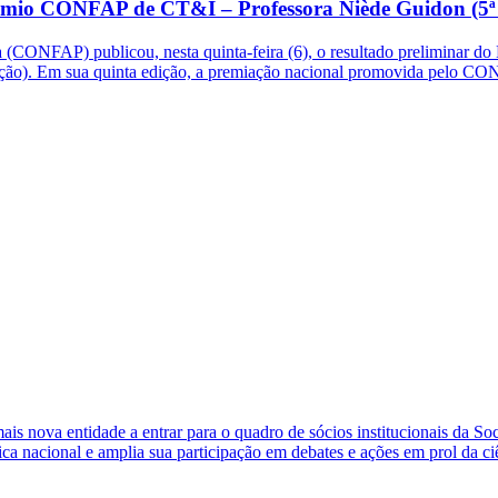
 Prêmio CONFAP de CT&I – Professora Niède Guidon (5ª
CONFAP) publicou, nesta quinta-feira (6), o resultado preliminar do
dição). Em sua quinta edição, a premiação nacional promovida pelo C
s nova entidade a entrar para o quadro de sócios institucionais da So
ca nacional e amplia sua participação em debates e ações em prol da ci