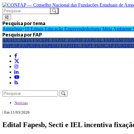
Pesquisa por tema
Amazônia+10
Editais
Educação
Empreendedorismo
Meio Ambiente
Pesquisa por FAP
ARAUCÁRIA
FACEPE
FAPAC
FAPDF
FAPEAL
FAPEAM
FAP
FAPESP
FAPESPA
FAPESQ
FAPITEC
FAPT
FUNCAP
FUNDE
Notícias
| Em 11/03/2026
Edital Fapesb, Secti e IEL incentiva fixa