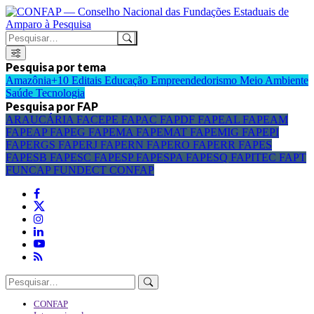
Pesquisa por tema
Amazônia+10
Editais
Educação
Empreendedorismo
Meio Ambiente
Saúde
Tecnologia
Pesquisa por FAP
ARAUCÁRIA
FACEPE
FAPAC
FAPDF
FAPEAL
FAPEAM
FAPEAP
FAPEG
FAPEMA
FAPEMAT
FAPEMIG
FAPEPI
FAPERGS
FAPERJ
FAPERN
FAPERO
FAPERR
FAPES
FAPESB
FAPESC
FAPESP
FAPESPA
FAPESQ
FAPITEC
FAPT
FUNCAP
FUNDECT
CONFAP
CONFAP