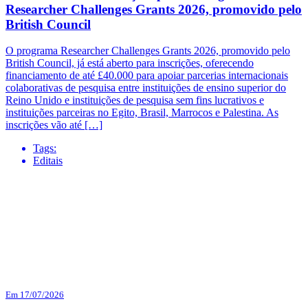
Researcher Challenges Grants 2026, promovido pelo
British Council
O programa Researcher Challenges Grants 2026, promovido pelo
British Council, já está aberto para inscrições, oferecendo
financiamento de até £40.000 para apoiar parcerias internacionais
colaborativas de pesquisa entre instituições de ensino superior do
Reino Unido e instituições de pesquisa sem fins lucrativos e
instituições parceiras no Egito, Brasil, Marrocos e Palestina. As
inscrições vão até […]
Tags:
Editais
Em 17/07/2026