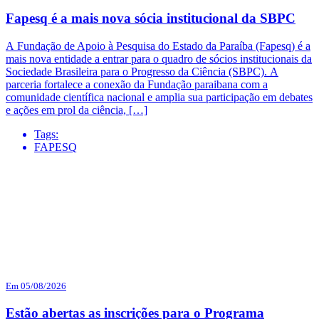
Fapesq é a mais nova sócia institucional da SBPC
A Fundação de Apoio à Pesquisa do Estado da Paraíba (Fapesq) é a
mais nova entidade a entrar para o quadro de sócios institucionais da
Sociedade Brasileira para o Progresso da Ciência (SBPC). A
parceria fortalece a conexão da Fundação paraibana com a
comunidade científica nacional e amplia sua participação em debates
e ações em prol da ciência, […]
Tags:
FAPESQ
Em 05/08/2026
Estão abertas as inscrições para o Programa