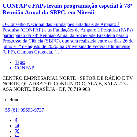
CONFAP e FAPs levam programação especial à 78ª
Reunião Anual da SBPC, em Niterói
O Conselho Nacional das Fundações Estaduais de Amparo à
Pesquisa (CONFAP) e as Fundações de Amparo à Pesquisa (FAPs)
participarão da 78ª Reunião Anual da Sociedade Brasileira para o
Progresso da Ciência (SBPC), que será realizada entre os dias 26 de
julho e 1º de agosto de 2026, na Universidade Federal Fluminense
(UFF), Campus Gragoatá, […]
Tags:
CONFAP
CENTRO EMPRESARIAL NORTE - SETOR DE RÁDIO E TV
NORTE, QUADRA 701, CONJUNTO C, ALA B, SALA 213 -
ASA NORTE, BRASÍLIA - DF, 70.719-903
Telefone
+55 (61) 99693-9737