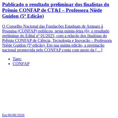
Publicado o resultado preliminar dos finalistas do
Prêmio CONFAP de CT&I – Professora Niède
Guidon (5ª Edição)
O Conselho Nacional das Fundações Estaduais de Amparo à
Pesquisa (CONFAP) publicou, nesta quinta-feira (6), o resultado
preliminar do Edital nº 01/2025, com a relação dos finalistas do
Prêmio CONFAP de Ciência, Tecnologia e Inovação – Professora
Niède Guidon (5ª edição). Em sua quinta edição, a premiação
nacional promovida pelo CONFAP conta com apoio da […]
Tags:
CONFAP
Em 06/08/2026