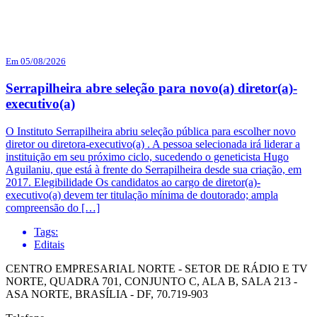
Em 05/08/2026
Serrapilheira abre seleção para novo(a) diretor(a)-
executivo(a)
O Instituto Serrapilheira abriu seleção pública para escolher novo
diretor ou diretora-executivo(a) . A pessoa selecionada irá liderar a
instituição em seu próximo ciclo, sucedendo o geneticista Hugo
Aguilaniu, que está à frente do Serrapilheira desde sua criação, em
2017. Elegibilidade Os candidatos ao cargo de diretor(a)-
executivo(a) devem ter titulação mínima de doutorado; ampla
compreensão do […]
Tags:
Editais
CENTRO EMPRESARIAL NORTE - SETOR DE RÁDIO E TV
NORTE, QUADRA 701, CONJUNTO C, ALA B, SALA 213 -
ASA NORTE, BRASÍLIA - DF, 70.719-903