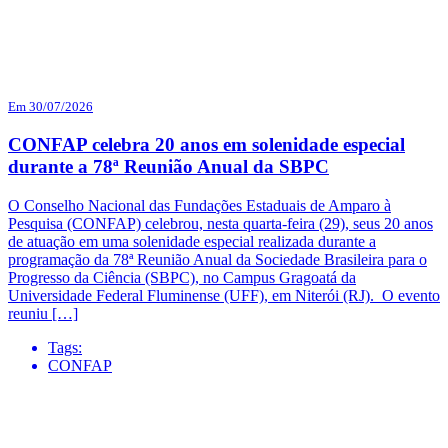
Em 30/07/2026
CONFAP celebra 20 anos em solenidade especial
durante a 78ª Reunião Anual da SBPC
O Conselho Nacional das Fundações Estaduais de Amparo à
Pesquisa (CONFAP) celebrou, nesta quarta-feira (29), seus 20 anos
de atuação em uma solenidade especial realizada durante a
programação da 78ª Reunião Anual da Sociedade Brasileira para o
Progresso da Ciência (SBPC), no Campus Gragoatá da
Universidade Federal Fluminense (UFF), em Niterói (RJ). O evento
reuniu […]
Tags:
CONFAP