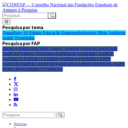
Pesquisa por tema
Amazônia+10
Editais
Educação
Empreendedorismo
Meio Ambiente
Saúde
Tecnologia
Pesquisa por FAP
ARAUCÁRIA
FACEPE
FAPAC
FAPDF
FAPEAL
FAPEAM
FAPEAP
FAPEG
FAPEMA
FAPEMAT
FAPEMIG
FAPEPI
FAPERGS
FAPERJ
FAPERN
FAPERO
FAPERR
FAPES
FAPESB
FAPESC
FAPESP
FAPESPA
FAPESQ
FAPITEC
FAPT
FUNCAP
FUNDECT
CONFAP
Notícias