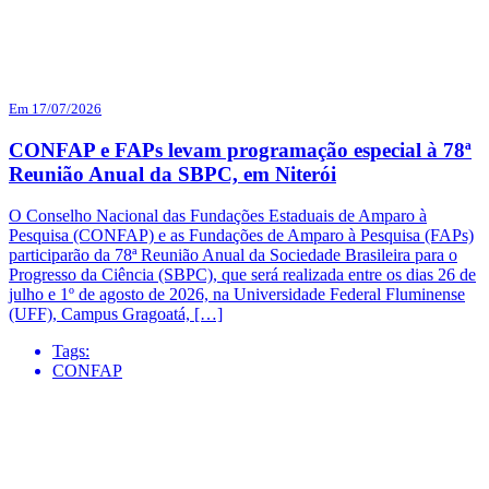
Em 17/07/2026
CONFAP e FAPs levam programação especial à 78ª
Reunião Anual da SBPC, em Niterói
O Conselho Nacional das Fundações Estaduais de Amparo à
Pesquisa (CONFAP) e as Fundações de Amparo à Pesquisa (FAPs)
participarão da 78ª Reunião Anual da Sociedade Brasileira para o
Progresso da Ciência (SBPC), que será realizada entre os dias 26 de
julho e 1º de agosto de 2026, na Universidade Federal Fluminense
(UFF), Campus Gragoatá, […]
Tags:
CONFAP