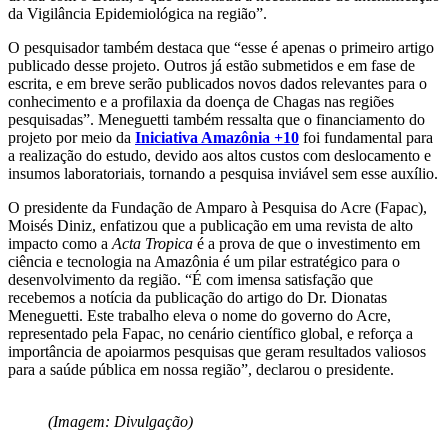
da Vigilância Epidemiológica na região”.
O pesquisador também destaca que “esse é apenas o primeiro artigo
publicado desse projeto. Outros já estão submetidos e em fase de
escrita, e em breve serão publicados novos dados relevantes para o
conhecimento e a profilaxia da doença de Chagas nas regiões
pesquisadas”. Meneguetti também ressalta que o financiamento do
projeto por meio da
Iniciativa Amazônia +10
foi fundamental para
a realização do estudo, devido aos altos custos com deslocamento e
insumos laboratoriais, tornando a pesquisa inviável sem esse auxílio.
O presidente da Fundação de Amparo à Pesquisa do Acre (Fapac),
Moisés Diniz, enfatizou que a publicação em uma revista de alto
impacto como a
Acta Tropica
é a prova de que o investimento em
ciência e tecnologia na Amazônia é um pilar estratégico para o
desenvolvimento da região. “É com imensa satisfação que
recebemos a notícia da publicação do artigo do Dr. Dionatas
Meneguetti. Este trabalho eleva o nome do governo do Acre,
representado pela Fapac, no cenário científico global, e reforça a
importância de apoiarmos pesquisas que geram resultados valiosos
para a saúde pública em nossa região”, declarou o presidente.
(Imagem: Divulgação)