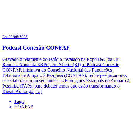
Em 03/08/2026
Podcast Conexão CONFAP
Gravado diretamente do estúdio instalado na ExpoT&C da 78ª
Reunião Anual da SBPC, em Niterói (RJ), o Podcast Conexão
CONFAP, iniciativa do Conselho Nacional das Fundações
Estaduais de Amparo à Pesquisa (CONFAP), reúne pesquisadores,
especialistas e representantes das Fundações Estaduais de Amparo à
Pesquisa (FAPs) para debater temas que estão transformando o
Brasil. Ao longo […]
Tags:
CONFAP