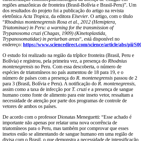
regiões amazônicas de fronteira (Brasil-Bolívia e Brasil-Peru)”. Um
dos resultados do projeto foi a publicação do artigo na revista
eletrônica
Acta Tropica
, da editora
Elsevier
. O artigo, com o título
“
Rhodnius montenegrensis Rosa et al., 2012 (Hemiptera,
Triatominae) in Peru: a warning for the transmission of
Trypanosoma cruzi (Chagas, 1909) (Kinetoplastida,
Trypanosomatidae) in periurban areas
“, está disponível no
endereço:
https://www.sciencedirect.com/science/article/abs/pii
O estudo foi realizado na região da tríplice fronteira (Brasil, Peru e
Bolívia) e registrou, pela primeira vez, a presença do
Rhodnius
montenegrensis
no Peru. Com essa descoberta, o número de
espécies de triatomíneos no país aumentou de 18 para 19, e o
número de países com a presença do
R. montenegrensis
passou de 2
para 3 (Brasil, Bolívia e Peru). A notificação do
R. montenegrensis
,
assim como a taxa de infecção por
T. cruzi
e a presença de sangue
humano como fonte de alimento para este inseto vetor, ressaltam a
necessidade de atenção por parte dos programas de controle de
vetores de ambos os países.
De acordo com o professor Dionatas Meneguetti: “Esse achado é
importante não apenas por relatar uma nova ocorrência de
triatomíneos para o Peru, mas também por comprovar que esses
insetos estão se alimentando de sangue humano em uma região de
divisa com o Brasil, o que demonstra a necessidade de intensificação