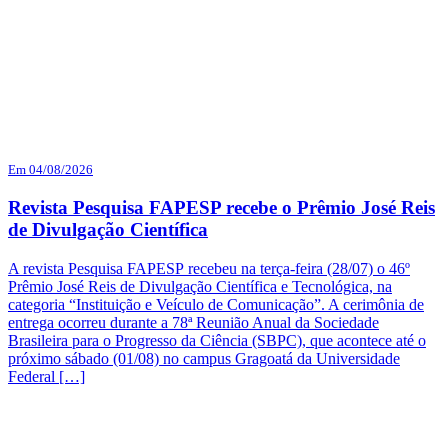
Em 04/08/2026
Revista Pesquisa FAPESP recebe o Prêmio José Reis
de Divulgação Científica
A revista Pesquisa FAPESP recebeu na terça-feira (28/07) o 46º
Prêmio José Reis de Divulgação Científica e Tecnológica, na
categoria “Instituição e Veículo de Comunicação”. A cerimônia de
entrega ocorreu durante a 78ª Reunião Anual da Sociedade
Brasileira para o Progresso da Ciência (SBPC), que acontece até o
próximo sábado (01/08) no campus Gragoatá da Universidade
Federal […]