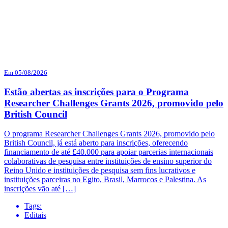
Em 05/08/2026
Estão abertas as inscrições para o Programa
Researcher Challenges Grants 2026, promovido pelo
British Council
O programa Researcher Challenges Grants 2026, promovido pelo
British Council, já está aberto para inscrições, oferecendo
financiamento de até £40.000 para apoiar parcerias internacionais
colaborativas de pesquisa entre instituições de ensino superior do
Reino Unido e instituições de pesquisa sem fins lucrativos e
instituições parceiras no Egito, Brasil, Marrocos e Palestina. As
inscrições vão até […]
Tags:
Editais