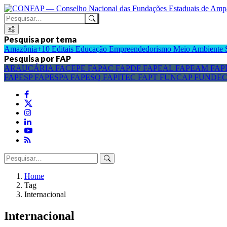
Pesquisa por tema
Amazônia+10
Editais
Educação
Empreendedorismo
Meio Ambiente
Pesquisa por FAP
ARAUCÁRIA
FACEPE
FAPAC
FAPDF
FAPEAL
FAPEAM
FAP
FAPESP
FAPESPA
FAPESQ
FAPITEC
FAPT
FUNCAP
FUNDE
Home
Tag
Internacional
Internacional