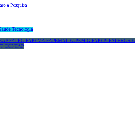
Saúde
Tecnologia
EAP
FAPEG
FAPEMA
FAPEMAT
FAPEMIG
FAPEPI
FAPERGS
F
CT
CONFAP