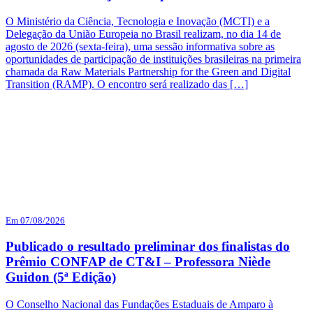
O Ministério da Ciência, Tecnologia e Inovação (MCTI) e a
Delegação da União Europeia no Brasil realizam, no dia 14 de
agosto de 2026 (sexta-feira), uma sessão informativa sobre as
oportunidades de participação de instituições brasileiras na primeira
chamada da Raw Materials Partnership for the Green and Digital
Transition (RAMP). O encontro será realizado das […]
Em 07/08/2026
Publicado o resultado preliminar dos finalistas do
Prêmio CONFAP de CT&I – Professora Niède
Guidon (5ª Edição)
O Conselho Nacional das Fundações Estaduais de Amparo à