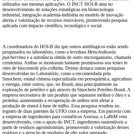
utilizados nas mesmas aplicações. O INCT HOI-B atua no
desenvolvimento de soluções estratégicas em biotecnologia
industrial, integração academia-indústria no modelo de inovação
aberta e valorização de recursos renováveis, promovendo pesquisa
aplicada com impacto científico, tecnológico e social.
A coordenadora do HOI-B diz que outros antifúngicos estão sendo
pesquisados no laboratório, como a levedura
Metschnikowia
pulcherrima
e a substância obtida de outro microrganismo, chamada
cerulenina. Ambas se mostraram bastante promissoras nos testes
in
vitro
de biocontrole pós-colheita. Denise destaca outras pesquisas
desenvolvidas no Laboratório, como a encomendada pela
Sinochem, estatal chinesa especializada em petroquímica, agricultura
e energia, entre outros, que, no Brasil, atua principalmente na
exploração de petróleo e gás através da Sinochem Petróleo Brasil. A
empresa necessitava de um produto que separasse melhor o óleo e a
proteína, aumentando a recuperação de ambos sem afetar a
produção de etanol à base de milho. Essa pesquisa resultou no
registro de duas patentes da UFRJ com a empresa. Em parceria com
a empresa de ingredientes para cosméticos Assessa, o LaBiM vem
desenvolvendo, com o apoio do INCT, ingredientes sustentáveis a
partir de resíduos agroindustriais, promovendo a valorização desses
resíduos e a geração de produtos de alto valor agregado.