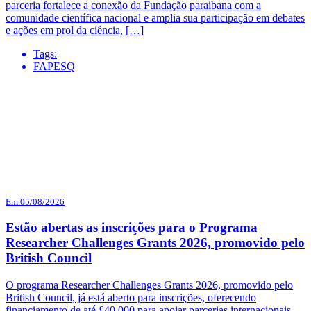
parceria fortalece a conexão da Fundação paraibana com a
comunidade científica nacional e amplia sua participação em debates
e ações em prol da ciência, […]
Tags:
FAPESQ
Em 05/08/2026
Estão abertas as inscrições para o Programa
Researcher Challenges Grants 2026, promovido pelo
British Council
O programa Researcher Challenges Grants 2026, promovido pelo
British Council, já está aberto para inscrições, oferecendo
financiamento de até £40.000 para apoiar parcerias internacionais