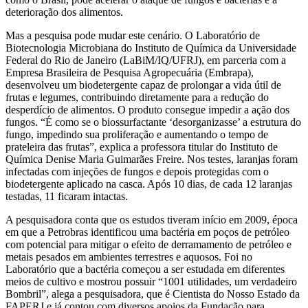
deterioração dos alimentos.
Mas a pesquisa pode mudar este cenário. O Laboratório de
Biotecnologia Microbiana do Instituto de Química da Universidade
Federal do Rio de Janeiro (LaBiM/IQ/UFRJ), em parceria com a
Empresa Brasileira de Pesquisa Agropecuária (Embrapa),
desenvolveu um biodetergente capaz de prolongar a vida útil de
frutas e legumes, contribuindo diretamente para a redução do
desperdício de alimentos. O produto consegue impedir a ação dos
fungos. “É como se o biossurfactante ‘desorganizasse’ a estrutura do
fungo, impedindo sua proliferação e aumentando o tempo de
prateleira das frutas”, explica a professora titular do Instituto de
Química Denise Maria Guimarães Freire. Nos testes, laranjas foram
infectadas com injeções de fungos e depois protegidas com o
biodetergente aplicado na casca. Após 10 dias, de cada 12 laranjas
testadas, 11 ficaram intactas.
A pesquisadora conta que os estudos tiveram início em 2009, época
em que a Petrobras identificou uma bactéria em poços de petróleo
com potencial para mitigar o efeito de derramamento de petróleo e
metais pesados em ambientes terrestres e aquosos. Foi no
Laboratório que a bactéria começou a ser estudada em diferentes
meios de cultivo e mostrou possuir “1001 utilidades, um verdadeiro
Bombril”, alega a pesquisadora, que é Cientista do Nosso Estado da
FAPERJ e já contou com diversos apoios da Fundação para