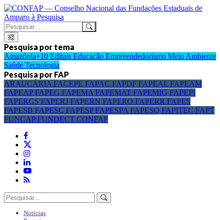
Pesquisa por tema
Amazônia+10
Editais
Educação
Empreendedorismo
Meio Ambiente
Saúde
Tecnologia
Pesquisa por FAP
ARAUCÁRIA
FACEPE
FAPAC
FAPDF
FAPEAL
FAPEAM
FAPEAP
FAPEG
FAPEMA
FAPEMAT
FAPEMIG
FAPEPI
FAPERGS
FAPERJ
FAPERN
FAPERO
FAPERR
FAPES
FAPESB
FAPESC
FAPESP
FAPESPA
FAPESQ
FAPITEC
FAPT
FUNCAP
FUNDECT
CONFAP
Notícias