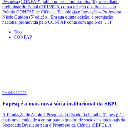
Pesquisa (CONFAP) publicou, nesta quinta-feira (6), o resultado
preliminar do Edital nº 01/2025, com a relação dos finalistas do
Prêmio CONFAP de Ciência, Tecnologia e Inovação – Professora
Niède Guidon (5ª edição). Em sua quinta edição, a premiação
nacional promovida pelo CONFAP conta com apoio da […]
Tags:
CONFAP
Em 06/08/2026
Fapesq é a mais nova sócia institucional da SBPC
A Fundação de Apoio à Pesquisa do Estado da Paraíba (Fapesq) é a
mais nova entidade a entrar para o quadro de sócios institucionais da
Sociedade Brasileira para o Progresso da Ciência (SBPC). A