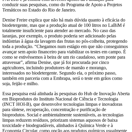
conduzir suas pesquisas, como do Programa de Apoio a Projetos
Temáticos no Estado do Rio de Janeiro.
Denise Freire explica que não há mais dúvida quanto à eficácia do
biodetergente, mas que a produção atual de 100 litros no LaBiM é
totalmente insuficiente para atender ao mercado. No caso das
laranjas, por exemplo, o produto poderia ser adicionado pelas
indústrias à água da lavagem das frutas no pós-colheita, protegendo
toda a produção. “Chegamos num estágio em que não conseguimos
avançar sem apoio financeiro para viabilizar os testes em campo. É
como se estivéssemos à beira de um rio caudaloso, sem ponte para
atravessar”, afirma Denise, que já foi procurada por cinco
agricultores, incluindo produtores de mamão e morango,
interessados no biodetergente. Segundo ela, o próximo passo,
também em parceria com a Embrapa, será o teste em grãos como
soja, feijão e milho.
Essa pesquisa está alinhada às pesquisas do Hub de Inovação Aberta
em Bioprodutos do Instituto Nacional de Ciência e Tecnologia
(INCT HOI-B), que desenvolve tecnologias limpas e inovadoras
para síntese, recuperação, concentração e purificação de
bioprodutos. Social e ambientalmente sustentáveis, as tecnologias
limpas reduzem resíduos, priorizam sistemas aquosos de baixa
toxicidade e biodegradáveis, alinhados à Química Verde e à
Economia Circular, como opção aos produtos químicos usualmente