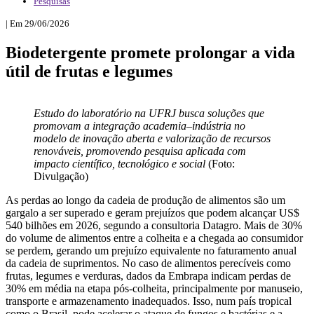
Pesquisas
| Em 29/06/2026
Biodetergente promete prolongar a vida
útil de frutas e legumes
Estudo do laboratório na UFRJ busca soluções que
promovam a integração academia–indústria no
modelo de inovação aberta e valorização de recursos
renováveis, promovendo pesquisa aplicada com
impacto científico, tecnológico e social
(Foto:
Divulgação)
As perdas ao longo da cadeia de produção de alimentos são um
gargalo a ser superado e geram prejuízos que podem alcançar US$
540 bilhões em 2026, segundo a consultoria Datagro. Mais de 30%
do volume de alimentos entre a colheita e a chegada ao consumidor
se perdem, gerando um prejuízo equivalente no faturamento anual
da cadeia de suprimentos. No caso de alimentos perecíveis como
frutas, legumes e verduras, dados da Embrapa indicam perdas de
30% em média na etapa pós-colheita, principalmente por manuseio,
transporte e armazenamento inadequados. Isso, num país tropical
como o Brasil, pode acelerar o ataque de fungos e bactérias e a