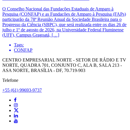
O Conselho Nacional das Fundações Estaduais de Amparo à
Pesquisa (CONFAP) e as Fundações de Amparo à Pesquisa (FAPs)
participarão da 78ª Reunião Anual da Sociedade Brasileira para o
Progresso da Ciência (SBPC), que será realizada entre os dias 26 de
julho e 1º de agosto de 2026, na Universidade Federal Fluminense
(UFF), Campus Gragoatá, […]
Tags:
CONFAP
CENTRO EMPRESARIAL NORTE - SETOR DE RÁDIO E TV
NORTE, QUADRA 701, CONJUNTO C, ALA B, SALA 213 -
ASA NORTE, BRASÍLIA - DF, 70.719-903
Telefone
+55 (61) 99693-9737