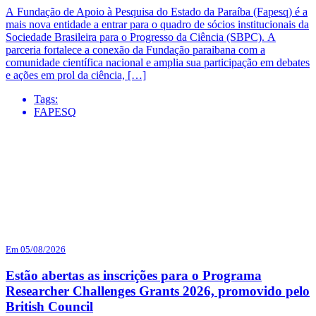
A Fundação de Apoio à Pesquisa do Estado da Paraíba (Fapesq) é a
mais nova entidade a entrar para o quadro de sócios institucionais da
Sociedade Brasileira para o Progresso da Ciência (SBPC). A
parceria fortalece a conexão da Fundação paraibana com a
comunidade científica nacional e amplia sua participação em debates
e ações em prol da ciência, […]
Tags:
FAPESQ
Em 05/08/2026
Estão abertas as inscrições para o Programa
Researcher Challenges Grants 2026, promovido pelo
British Council