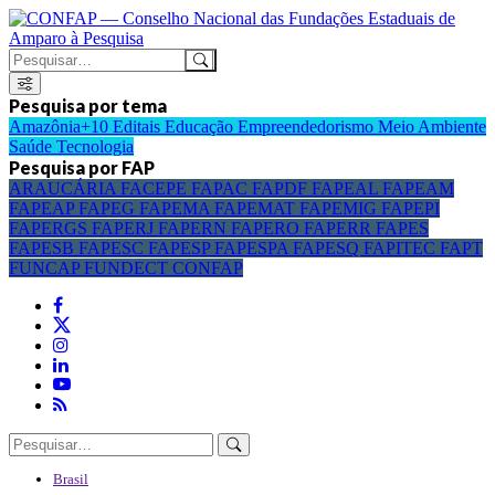
Pesquisa por tema
Amazônia+10
Editais
Educação
Empreendedorismo
Meio Ambiente
Saúde
Tecnologia
Pesquisa por FAP
ARAUCÁRIA
FACEPE
FAPAC
FAPDF
FAPEAL
FAPEAM
FAPEAP
FAPEG
FAPEMA
FAPEMAT
FAPEMIG
FAPEPI
FAPERGS
FAPERJ
FAPERN
FAPERO
FAPERR
FAPES
FAPESB
FAPESC
FAPESP
FAPESPA
FAPESQ
FAPITEC
FAPT
FUNCAP
FUNDECT
CONFAP
Brasil