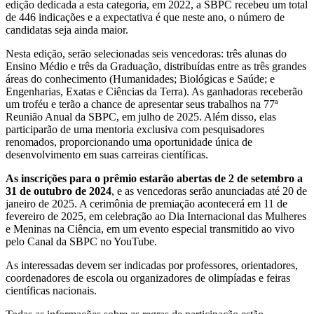
edição dedicada a esta categoria, em 2022, a SBPC recebeu um total
de 446 indicações e a expectativa é que neste ano, o número de
candidatas seja ainda maior.
Nesta edição, serão selecionadas seis vencedoras: três alunas do
Ensino Médio e três da Graduação, distribuídas entre as três grandes
áreas do conhecimento (Humanidades; Biológicas e Saúde; e
Engenharias, Exatas e Ciências da Terra). As ganhadoras receberão
um troféu e terão a chance de apresentar seus trabalhos na 77ª
Reunião Anual da SBPC, em julho de 2025. Além disso, elas
participarão de uma mentoria exclusiva com pesquisadores
renomados, proporcionando uma oportunidade única de
desenvolvimento em suas carreiras científicas.
As inscrições para o prêmio estarão abertas de 2 de setembro a
31 de outubro de 2024
, e as vencedoras serão anunciadas até 20 de
janeiro de 2025. A cerimônia de premiação acontecerá em 11 de
fevereiro de 2025, em celebração ao Dia Internacional das Mulheres
e Meninas na Ciência, em um evento especial transmitido ao vivo
pelo Canal da SBPC no YouTube.
As interessadas devem ser indicadas por professores, orientadores,
coordenadores de escola ou organizadores de olimpíadas e feiras
científicas nacionais.