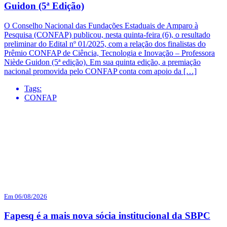
Guidon (5ª Edição)
O Conselho Nacional das Fundações Estaduais de Amparo à
Pesquisa (CONFAP) publicou, nesta quinta-feira (6), o resultado
preliminar do Edital nº 01/2025, com a relação dos finalistas do
Prêmio CONFAP de Ciência, Tecnologia e Inovação – Professora
Niède Guidon (5ª edição). Em sua quinta edição, a premiação
nacional promovida pelo CONFAP conta com apoio da […]
Tags:
CONFAP
Em 06/08/2026
Fapesq é a mais nova sócia institucional da SBPC