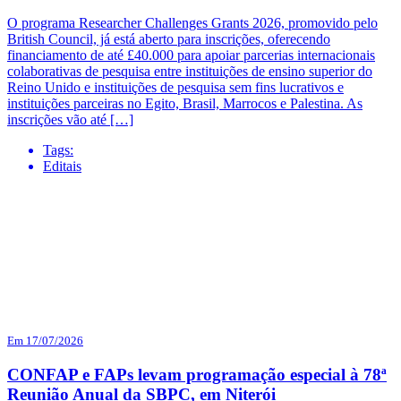
O programa Researcher Challenges Grants 2026, promovido pelo
British Council, já está aberto para inscrições, oferecendo
financiamento de até £40.000 para apoiar parcerias internacionais
colaborativas de pesquisa entre instituições de ensino superior do
Reino Unido e instituições de pesquisa sem fins lucrativos e
instituições parceiras no Egito, Brasil, Marrocos e Palestina. As
inscrições vão até […]
Tags:
Editais
Em 17/07/2026
CONFAP e FAPs levam programação especial à 78ª
Reunião Anual da SBPC, em Niterói