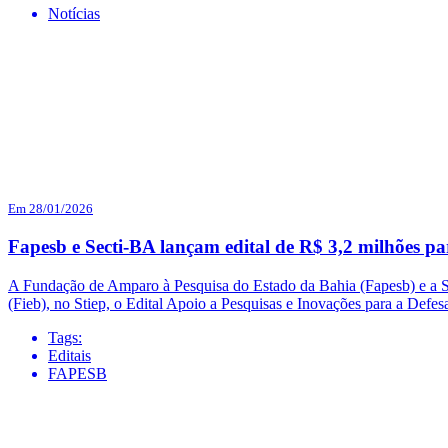
Notícias
Em 28/01/2026
Fapesb e Secti-BA lançam edital de R$ 3,2 milhões pa
A Fundação de Amparo à Pesquisa do Estado da Bahia (Fapesb) e a Sec
(Fieb), no Stiep, o Edital Apoio a Pesquisas e Inovações para a Defe
Tags:
Editais
FAPESB