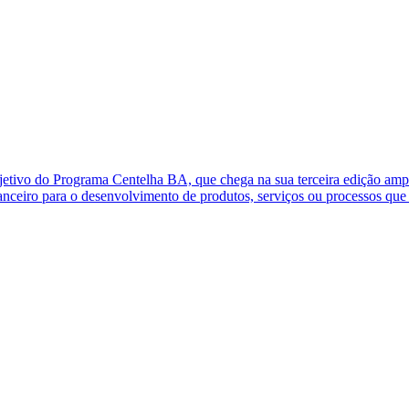
objetivo do Programa Centelha BA, que chega na sua terceira edição a
financeiro para o desenvolvimento de produtos, serviços ou processos qu