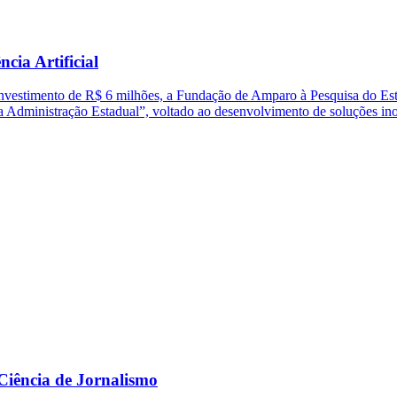
cia Artificial
nvestimento de R$ 6 milhões, a Fundação de Amparo à Pesquisa do Est
 Administração Estadual”, voltado ao desenvolvimento de soluções inova
Ciência de Jornalismo