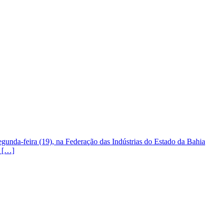
gunda-feira (19), na Federação das Indústrias do Estado da Bahia
s […]