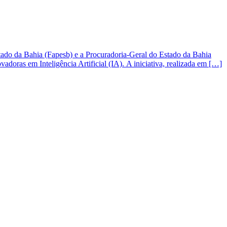
ado da Bahia (Fapesb) e a Procuradoria-Geral do Estado da Bahia
doras em Inteligência Artificial (IA). A iniciativa, realizada em […]