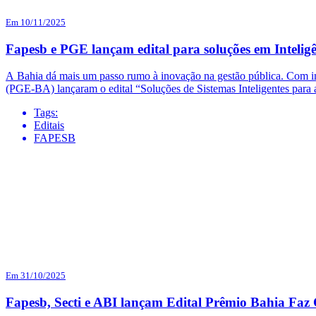
Em 10/11/2025
Fapesb e PGE lançam edital para soluções em Inteligên
A Bahia dá mais um passo rumo à inovação na gestão pública. Com i
(PGE-BA) lançaram o edital “Soluções de Sistemas Inteligentes para a
Tags:
Editais
FAPESB
Em 31/10/2025
Fapesb, Secti e ABI lançam Edital Prêmio Bahia Faz 