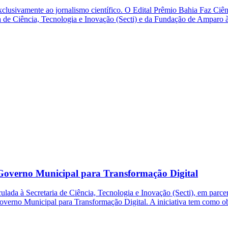
clusivamente ao jornalismo científico. O Edital Prêmio Bahia Faz Ciênc
ia de Ciência, Tecnologia e Inovação (Secti) e da Fundação de Amparo 
o Governo Municipal para Transformação Digital
ada à Secretaria de Ciência, Tecnologia e Inovação (Secti), em parcer
o Governo Municipal para Transformação Digital. A iniciativa tem como o