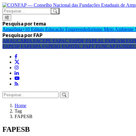
Pesquisa por tema
Amazônia+10
Editais
Educação
Empreendedorismo
Meio Ambiente
Pesquisa por FAP
ARAUCÁRIA
FACEPE
FAPAC
FAPDF
FAPEAL
FAPEAM
FAP
FAPESP
FAPESPA
FAPESQ
FAPITEC
FAPT
FUNCAP
FUNDE
Home
Tag
FAPESB
FAPESB