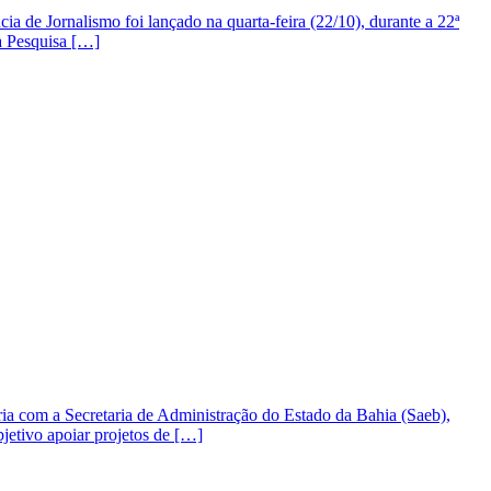
ia de Jornalismo foi lançado na quarta-feira (22/10), durante a 22ª
à Pesquisa […]
ia com a Secretaria de Administração do Estado da Bahia (Saeb),
bjetivo apoiar projetos de […]