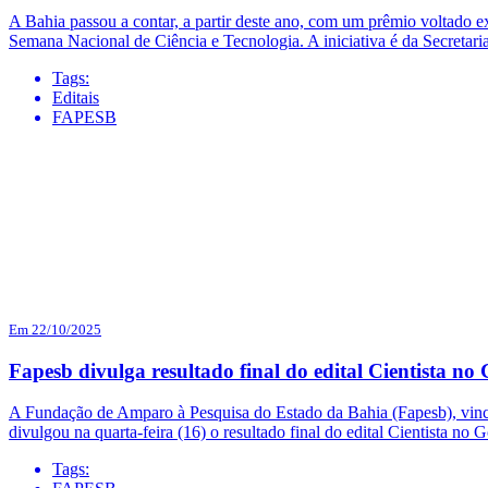
A Bahia passou a contar, a partir deste ano, com um prêmio voltado ex
Semana Nacional de Ciência e Tecnologia. A iniciativa é da Secretar
Tags:
Editais
FAPESB
Em 22/10/2025
Fapesb divulga resultado final do edital Cientista n
A Fundação de Amparo à Pesquisa do Estado da Bahia (Fapesb), vincul
divulgou na quarta-feira (16) o resultado final do edital Cientista n
Tags: