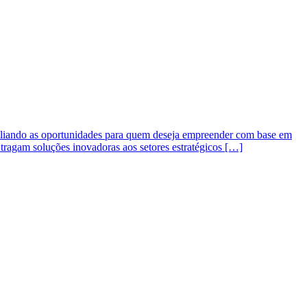
mpliando as oportunidades para quem deseja empreender com base em
e tragam soluções inovadoras aos setores estratégicos […]