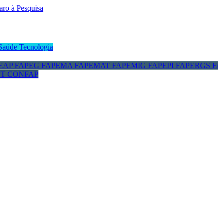
Saúde
Tecnologia
EAP
FAPEG
FAPEMA
FAPEMAT
FAPEMIG
FAPEPI
FAPERGS
F
CT
CONFAP