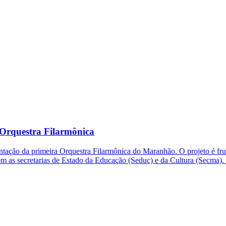
Orquestra Filarmônica
ntação da primeira Orquestra Filarmônica do Maranhão. O projeto é fr
m as secretarias de Estado da Educação (Seduc) e da Cultura (Secma