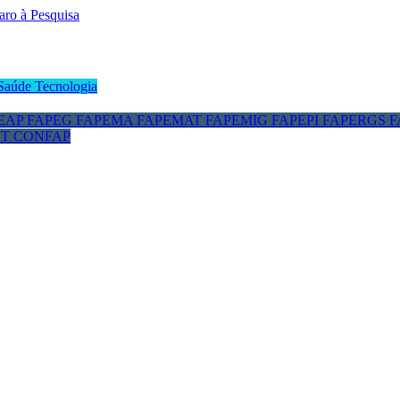
Saúde
Tecnologia
EAP
FAPEG
FAPEMA
FAPEMAT
FAPEMIG
FAPEPI
FAPERGS
F
CT
CONFAP