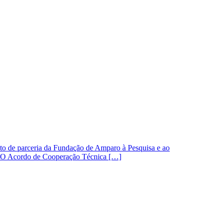
uto de parceria da Fundação de Amparo à Pesquisa e ao
). O Acordo de Cooperação Técnica […]