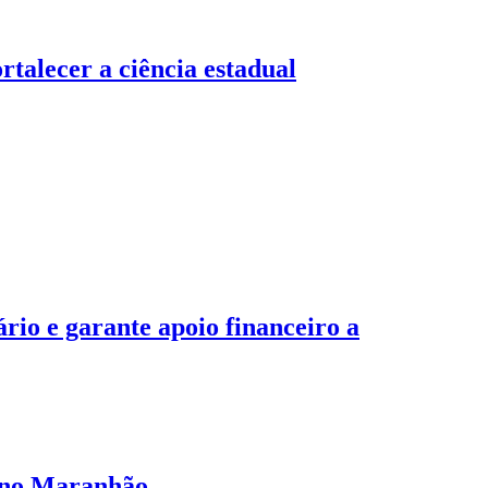
talecer a ciência estadual
io e garante apoio financeiro a
o no Maranhão