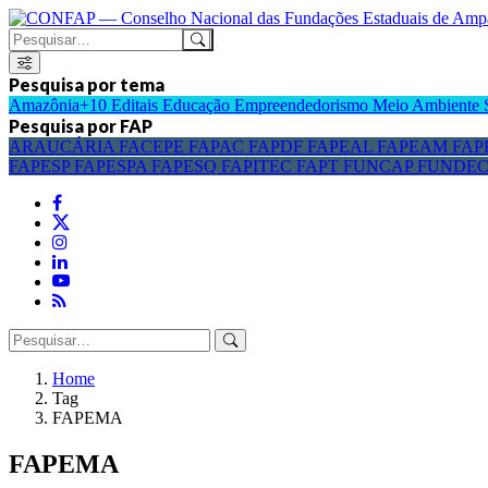
Pesquisa por tema
Amazônia+10
Editais
Educação
Empreendedorismo
Meio Ambiente
Pesquisa por FAP
ARAUCÁRIA
FACEPE
FAPAC
FAPDF
FAPEAL
FAPEAM
FAP
FAPESP
FAPESPA
FAPESQ
FAPITEC
FAPT
FUNCAP
FUNDE
Home
Tag
FAPEMA
FAPEMA