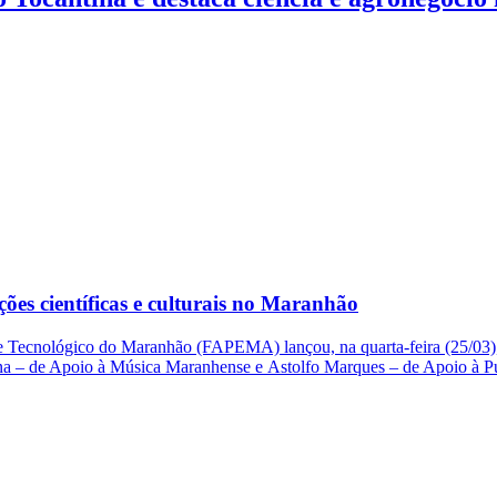
ões científicas e culturais no Maranhão
Tecnológico do Maranhão (FAPEMA) lançou, na quarta-feira (25/03), do
hana – de Apoio à Música Maranhense e Astolfo Marques – de Apoio à 