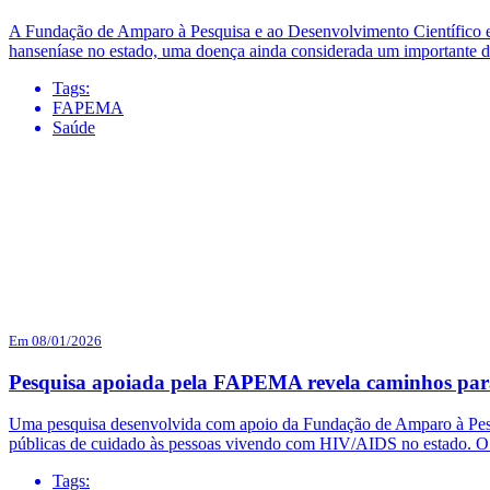
A Fundação de Amparo à Pesquisa e ao Desenvolvimento Científico
hanseníase no estado, uma doença ainda considerada um importante de
Tags:
FAPEMA
Saúde
Em 08/01/2026
Pesquisa apoiada pela FAPEMA revela caminhos para
Uma pesquisa desenvolvida com apoio da Fundação de Amparo à Pesqu
públicas de cuidado às pessoas vivendo com HIV/AIDS no estado. O es
Tags: