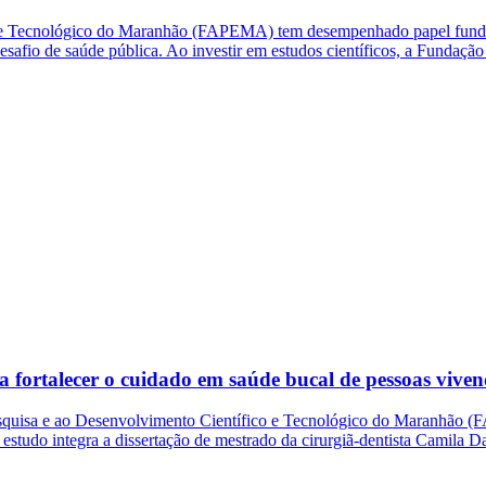
 e Tecnológico do Maranhão (FAPEMA) tem desempenhado papel fundame
safio de saúde pública. Ao investir em estudos científicos, a Fundação
 fortalecer o cuidado em saúde bucal de pessoas vi
isa e ao Desenvolvimento Científico e Tecnológico do Maranhão (FAP
tudo integra a dissertação de mestrado da cirurgiã-dentista Camila Da