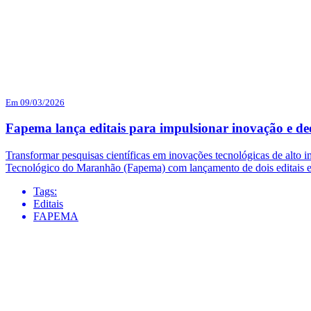
Em 09/03/2026
Fapema lança editais para impulsionar inovação e d
Transformar pesquisas científicas em inovações tecnológicas de alto
Tecnológico do Maranhão (Fapema) com lançamento de dois editais es
Tags:
Editais
FAPEMA