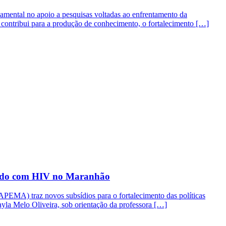
ntal no apoio a pesquisas voltadas ao enfrentamento da
 contribui para a produção de conhecimento, o fortalecimento […]
vendo com HIV no Maranhão
EMA) traz novos subsídios para o fortalecimento das políticas
yla Melo Oliveira, sob orientação da professora […]