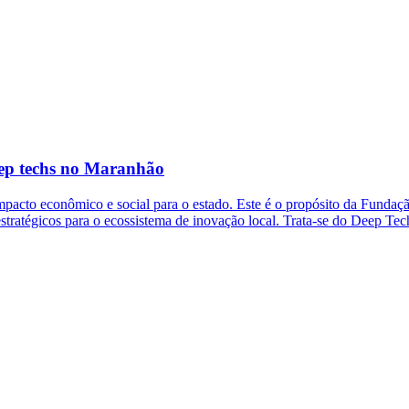
eep techs no Maranhão
 impacto econômico e social para o estado. Este é o propósito da Funda
tratégicos para o ecossistema de inovação local. Trata-se do Deep Tec