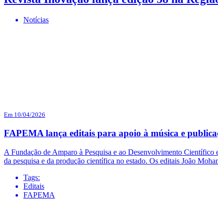
Notícias
Em 10/04/2026
FAPEMA lança editais para apoio à música e publicaç
A Fundação de Amparo à Pesquisa e ao Desenvolvimento Científico e 
da pesquisa e da produção científica no estado. Os editais João Mo
Tags:
Editais
FAPEMA