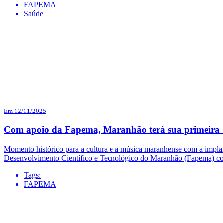
FAPEMA
Saúde
Em 12/11/2025
Com apoio da Fapema, Maranhão terá sua primeira 
Momento histórico para a cultura e a música maranhense com a impla
Desenvolvimento Científico e Tecnológico do Maranhão (Fapema) co
Tags:
FAPEMA