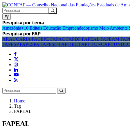
Pesquisa por tema
Amazônia+10
Editais
Educação
Empreendedorismo
Meio Ambiente
Pesquisa por FAP
ARAUCÁRIA
FACEPE
FAPAC
FAPDF
FAPEAL
FAPEAM
FAP
FAPESP
FAPESPA
FAPESQ
FAPITEC
FAPT
FUNCAP
FUNDE
Home
Tag
FAPEAL
FAPEAL