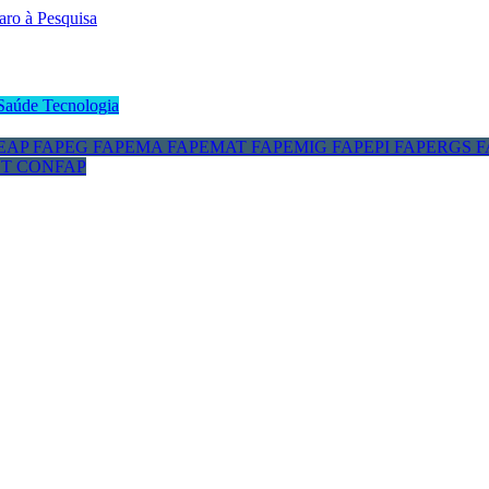
Saúde
Tecnologia
EAP
FAPEG
FAPEMA
FAPEMAT
FAPEMIG
FAPEPI
FAPERGS
F
CT
CONFAP