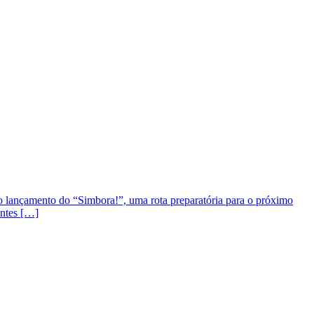
o lançamento do “Simbora!”, uma rota preparatória para o próximo
entes […]