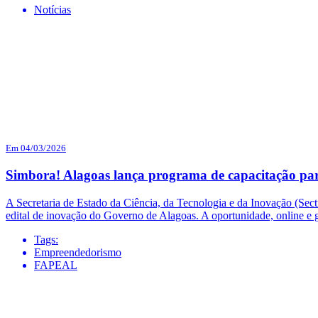
Notícias
Em 04/03/2026
Simbora! Alagoas lança programa de capacitação pa
A Secretaria de Estado da Ciência, da Tecnologia e da Inovação (Sec
edital de inovação do Governo de Alagoas. A oportunidade, online e gr
Tags:
Empreendedorismo
FAPEAL