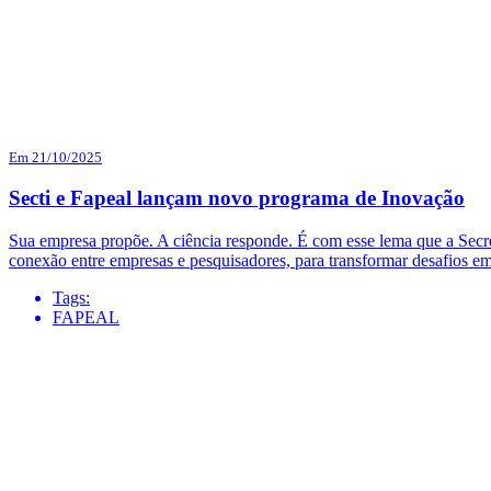
Em 21/10/2025
Secti e Fapeal lançam novo programa de Inovação
Sua empresa propõe. A ciência responde. É com esse lema que a Secr
conexão entre empresas e pesquisadores, para transformar desafios e
Tags:
FAPEAL