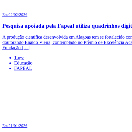
Em 02/02/2026
Pesquisa apoiada pela Fapeal utiliza quadrinhos digi
A produção científica desenvolvida em Alagoas tem se fortalecido com
doutorando Enaldo Vieira, contemplado no Prêmio de Excelência Acad
Fundação […]
Tags:
Educação
FAPEAL
Em 21/01/2026