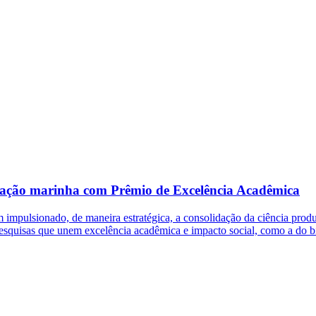
ervação marinha com Prêmio de Excelência Acadêmica
impulsionado, de maneira estratégica, a consolidação da ciência produ
e pesquisas que unem excelência acadêmica e impacto social, como a do