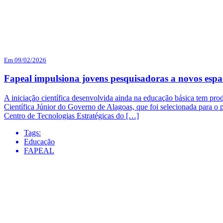
Em 09/02/2026
Fapeal impulsiona jovens pesquisadoras a novos espaç
A iniciação científica desenvolvida ainda na educação básica tem prod
Científica Júnior do Governo de Alagoas, que foi selecionada para o
Centro de Tecnologias Estratégicas do […]
Tags:
Educação
FAPEAL