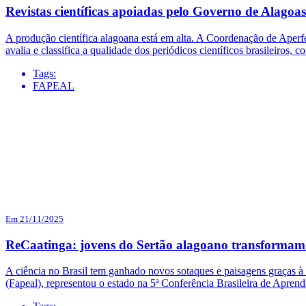
Revistas científicas apoiadas pelo Governo de Alagoa
A produção científica alagoana está em alta. A Coordenação de Aperf
avalia e classifica a qualidade dos periódicos científicos brasileiros
Tags:
FAPEAL
Em 21/11/2025
ReCaatinga: jovens do Sertão alagoano transformam 
A ciência no Brasil tem ganhado novos sotaques e paisagens graças 
(Fapeal), representou o estado na 5ª Conferência Brasileira de Apre