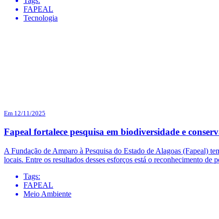
Tags:
FAPEAL
Tecnologia
Em 12/11/2025
Fapeal fortalece pesquisa em biodiversidade e cons
A Fundação de Amparo à Pesquisa do Estado de Alagoas (Fapeal) tem 
locais. Entre os resultados desses esforços está o reconhecimento d
Tags:
FAPEAL
Meio Ambiente