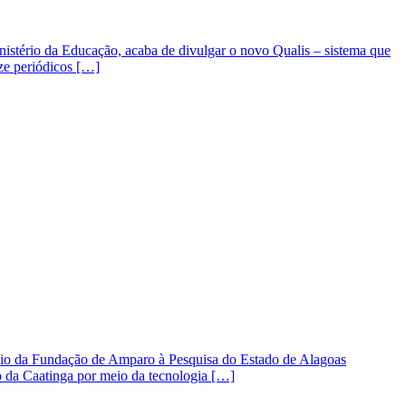
nistério da Educação, acaba de divulgar o novo Qualis – sistema que
nze periódicos […]
poio da Fundação de Amparo à Pesquisa do Estado de Alagoas
o da Caatinga por meio da tecnologia […]