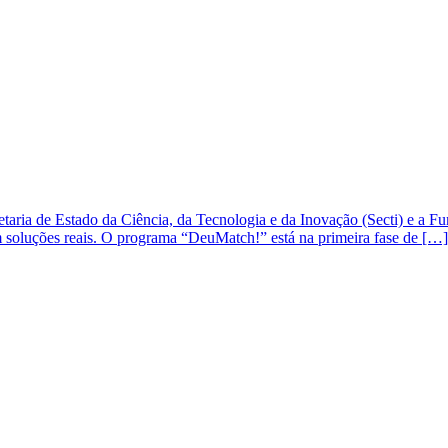
etaria de Estado da Ciência, da Tecnologia e da Inovação (Secti) e a
m soluções reais. O programa “DeuMatch!” está na primeira fase de […]